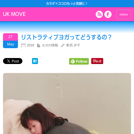
カラダ×ココロもっと笑顔に！
UK MOVE
menu
リストラティブヨガってどうするの？
27
May
2018
ヨガの情報
青貝 夕子