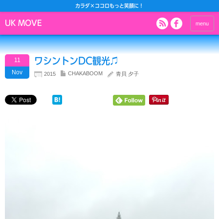
カラダ×ココロもっと笑顔に！
UK MOVE
menu
ワシントンDC観光♫
11
Nov
CHAKABOOM
2015
青貝 夕子