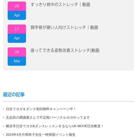
すっきり背中のストレッチ｜動画
20
Apr
肩甲骨が硬い人向けストレッチ｜動画
17
Apr
座ってできる姿勢改善ストレッチ|動画
26
Mar
最近の記事
日吉でヨガ＆ダンス初回無料キャンペーン中！
五反田の燗酒屋さんで不定期パーソナルヨガやってます
横浜市日吉でヨガ&ダンスレッスンするならUK MOVE日吉教室！
2024年4月片岡幸子先生一時帰国イベント報告