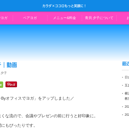
カラダ×ココロもっと笑顔に！
でヨガ
ペアヨガ
メニュー&料金
青貝 夕子について
最
チ｜動画
 夕子
日
五
横
ッチByオフィスでヨガ」をアップしました／
教
2
2
良くな流ので、会議やプレゼンの前に行うと好印象に。
間にもぴったりです。