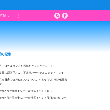
お問合せ
近の記事
吉でヨガ＆ダンス初回無料キャンペーン中！
反田の燗酒屋さんで不定期パーソナルヨガやってます
浜市日吉でヨガ&ダンスレッスンするならUK MOVE日吉
室！
024年4月片岡幸子先生一時帰国イベント報告
024年4月片岡幸子先生一時帰国イベント開催のお知らせ