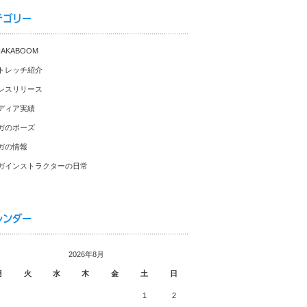
テゴリー
HAKABOOM
トレッチ紹介
レスリリース
ディア実績
ガのポーズ
ガの情報
ガインストラクターの日常
レンダー
2026年8月
月
火
水
木
金
土
日
1
2