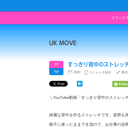
オフィス
UK MOVE
すっきり背中のストレッ
20
Apr
2020
ストレッチ紹介
青貝
＼YouTube動画「すっきり背中のストレ
綺麗な背中を作るストレッチです。姿勢も
椅子に座ったままでき流ので、お仕事の合