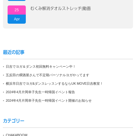
むくみ解消タオルストレッチ|動画
25
Apr
最近の記事
日吉でヨガ＆ダンス初回無料キャンペーン中！
五反田の燗酒屋さんで不定期パーソナルヨガやってます
横浜市日吉でヨガ&ダンスレッスンするならUK MOVE日吉教室！
2024年4月片岡幸子先生一時帰国イベント報告
2024年4月片岡幸子先生一時帰国イベント開催のお知らせ
カテゴリー
CHAKABOOM