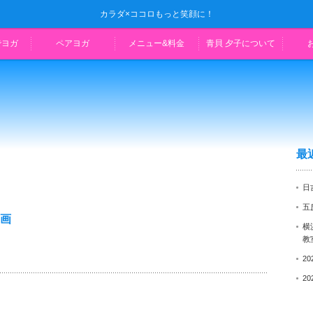
カラダ×ココロもっと笑顔に！
でヨガ
ペアヨガ
メニュー&料金
青貝 夕子について
最
日
五
動画
横
教
2
2