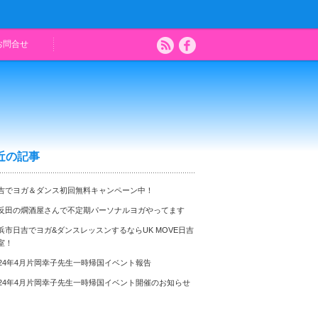
お問合せ
近の記事
吉でヨガ＆ダンス初回無料キャンペーン中！
反田の燗酒屋さんで不定期パーソナルヨガやってます
浜市日吉でヨガ&ダンスレッスンするならUK MOVE日吉
室！
024年4月片岡幸子先生一時帰国イベント報告
024年4月片岡幸子先生一時帰国イベント開催のお知らせ