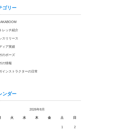
テゴリー
HAKABOOM
トレッチ紹介
レスリリース
ディア実績
ガのポーズ
ガの情報
ガインストラクターの日常
レンダー
2026年8月
月
火
水
木
金
土
日
1
2