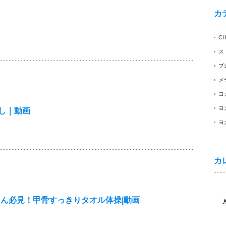
カ
C
ス
プ
メ
ヨ
ヨ
し｜動画
ヨ
カ
さん必見！甲骨すっきりタオル体操|動画