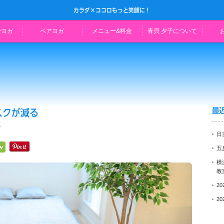
カラダ×ココロもっと笑顔に！
でヨガ
ペアヨガ
メニュー&料金
青貝 夕子について
最
スクが減る
子
日
五
横
教
2
2