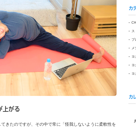
カ
C
ス
プ
メ
ヨ
ヨ
ヨ
カ
が上がる
してきたのですが、その中で常に「怪我しないように柔軟性を