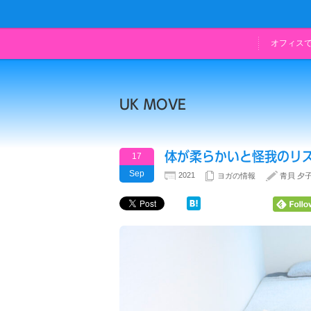
オフィス
UK MOVE
体が柔らかいと怪我のリ
17
Sep
2021
ヨガの情報
青貝 夕