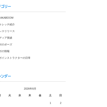
テゴリー
HAKABOOM
トレッチ紹介
レスリリース
ディア実績
ガのポーズ
ガの情報
ガインストラクターの日常
レンダー
2026年8月
月
火
水
木
金
土
日
1
2