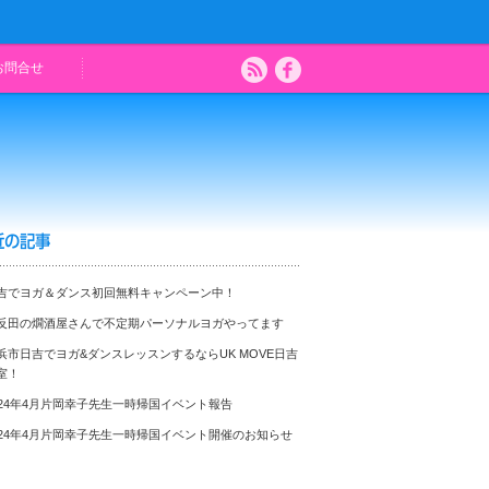
お問合せ
近の記事
吉でヨガ＆ダンス初回無料キャンペーン中！
反田の燗酒屋さんで不定期パーソナルヨガやってます
浜市日吉でヨガ&ダンスレッスンするならUK MOVE日吉
室！
024年4月片岡幸子先生一時帰国イベント報告
024年4月片岡幸子先生一時帰国イベント開催のお知らせ