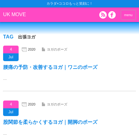
カラダ×ココロもっと笑顔に！
UK MOVE
menu
TAG
出張ヨガ
4
2020
ヨガのポーズ
Jul
腰痛の予防・改善するヨガ｜ワニのポーズ
…
4
2020
ヨガのポーズ
Jul
股関節を柔らかくするヨガ｜開脚のポーズ
…